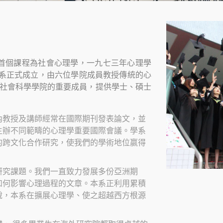
首個課程為社會心理學，一九七三年心理學
學系正式成立，由六位學院成員教授傳統的心
為社會科學學院的重要成員，提供學士、碩士
內教授及講師經常在國際期刊發表論文，並
主辦不同範疇的心理學重要國際會議。學系
的跨文化合作研究，使我們的學術地位嬴得
研究課題。我們一直致力發展多份亞洲期
如何影響心理過程的文章。本系正利用累積
說，本系在擴展心理學、使之超越西方根源